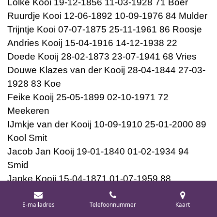
Lolke Kooi 19-12-1856 11-03-1928 71 Boer
Ruurdje Kooi 12-06-1892 10-09-1976 84 Mulder
Trijntje Kooi 07-07-1875 25-11-1961 86 Roosje
Andries Kooij 15-04-1916 14-12-1938 22
Doede Kooij 28-02-1873 23-07-1941 68 Vries
Douwe Klazes van der Kooij 28-04-1844 27-03-
1928 83 Koe
Feike Kooij 25-05-1899 02-10-1971 72
Meekeren
IJmkje van der Kooij 10-09-1910 25-01-2000 89
Kool Smit
Jacob Jan Kooij 19-01-1840 01-02-1934 94
Smid
Janke Kooij 15-04-1871 01-07-1959 88
T.IJ. van der Kooij 16-12-1885 27-03-1957 71
E-mailadres
Telefoonnummer
Kaart
Osinga