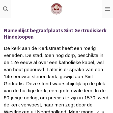
Ga
direct
naar
de
Namenlijst begraafplaats Sint Gertrudiskerk
hoofdinhoud
Hindeloopen
De kerk aan de Kerkstraat heeft een roerig
verleden. De stad, toen nog dorp, beschikte in
de 12e eeuw al over een katholieke kapel, wsl
van hout gebouwd. Later is er sprake van een
14e eeuwse stenen kerk, gewijd aan Sint
Gertrudis. Deze stond waarschijnlijk op de plek
van de huidige kerk, een grote ovale terp. In de
80-jarige oorlog, om precies te zijn in 1570, werd
de kerk verwoest, naar men zegt door de
Westfriezen uit Noordholland. Maar mogelijk is