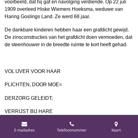
voorbeeld, dat hij gaf en navolging verdiende. Op 22 juli
1909 overleed Hiske Wiemers Hoeksma, weduwe van
Haring Goslings Land. Ze werd 68 jaar.
De dankbare kinderen hebben haar een grafdicht gewijd.
De zinsconstructies van het grafdicht doen vermoeden, dat
de steenhouwer in de breedte ruimte te kort heeft gehad.
VOL IJVER VOOR HAAR
PLICHTEN, DOOR MOE=
DERZORG GELEIDT;
VERRIJST BIJ HARE
RUSTPLAATS, ALS BLIJK
E-mailadres
Telefoonnummer
Kaart
VAN DANKBAARHEID