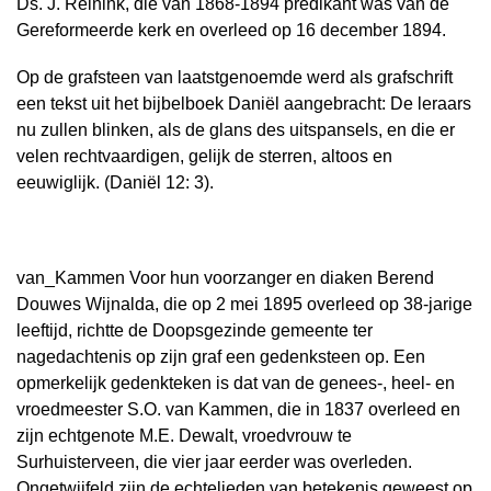
Ds. J. Reinink, die van 1868-1894 predikant was van de
Gereformeerde kerk en overleed op 16 december 1894.
Op de grafsteen van laatstgenoemde werd als grafschrift
een tekst uit het bijbelboek Daniël aangebracht: De leraars
nu zullen blinken, als de glans des uitspansels, en die er
velen rechtvaardigen, gelijk de sterren, altoos en
eeuwiglijk. (Daniël 12: 3).
van_Kammen Voor hun voorzanger en diaken Berend
Douwes Wijnalda, die op 2 mei 1895 overleed op 38-jarige
leeftijd, richtte de Doopsgezinde gemeente ter
nagedachtenis op zijn graf een gedenksteen op. Een
opmerkelijk gedenkteken is dat van de genees-, heel- en
vroedmeester S.O. van Kammen, die in 1837 overleed en
zijn echtgenote M.E. Dewalt, vroedvrouw te
Surhuisterveen, die vier jaar eerder was overleden.
Ongetwijfeld zijn de echtelieden van betekenis geweest op