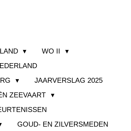
RLAND
WO II
NEDERLAND
ORG
JAARVERSLAG 2025
ËN ZEEVAART
EURTENISSEN
GOUD- EN ZILVERSMEDEN