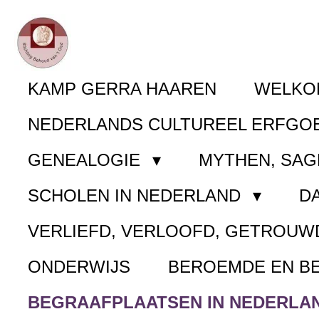
Ga
direct
naar
KAMP GERRA HAAREN
WELK
de
NEDERLANDS CULTUREEL ERFGO
hoofdinhoud
GENEALOGIE
MYTHEN, SAG
SCHOLEN IN NEDERLAND
D
VERLIEFD, VERLOOFD, GETROUW
ONDERWIJS
BEROEMDE EN B
BEGRAAFPLAATSEN IN NEDERLA