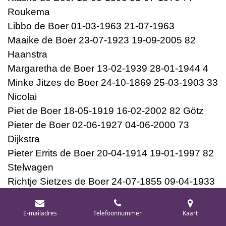
Roukema
Libbo de Boer 01-03-1963 21-07-1963
Maaike de Boer 23-07-1923 19-09-2005 82
Haanstra
Margaretha de Boer 13-02-1939 28-01-1944 4
Minke Jitzes de Boer 24-10-1869 25-03-1903 33
Nicolai
Piet de Boer 18-05-1919 16-02-2002 82 Götz
Pieter de Boer 02-06-1927 04-06-2000 73
Dijkstra
Pieter Errits de Boer 20-04-1914 19-01-1997 82
Stelwagen
Richtje Sietzes de Boer 24-07-1855 09-04-1933
77 Boonstra
Sake Sjoerd de Boer 26-01-1874 13-01-1966 91
E-mailadres
Telefoonnummer
Kaart
Dagen