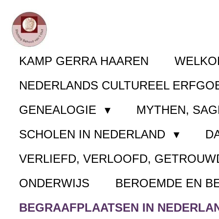
Ga
direct
naar
KAMP GERRA HAAREN
WELK
de
NEDERLANDS CULTUREEL ERFGO
hoofdinhoud
GENEALOGIE
MYTHEN, SAG
SCHOLEN IN NEDERLAND
D
VERLIEFD, VERLOOFD, GETROUW
ONDERWIJS
BEROEMDE EN B
BEGRAAFPLAATSEN IN NEDERLA