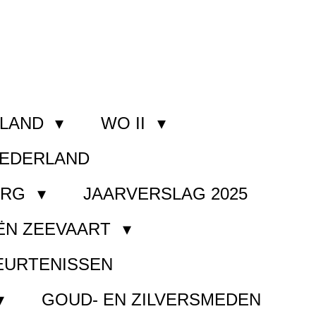
RLAND
WO II
NEDERLAND
ORG
JAARVERSLAG 2025
ËN ZEEVAART
EURTENISSEN
GOUD- EN ZILVERSMEDEN