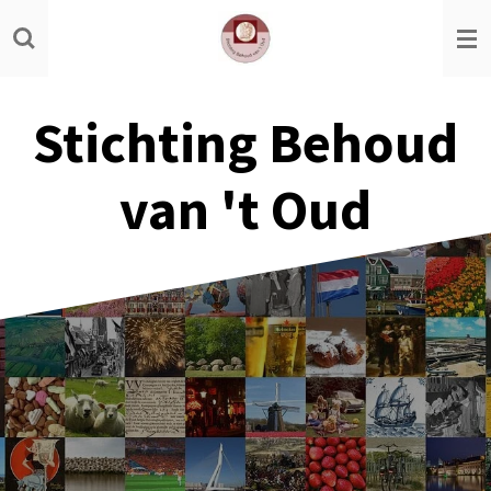
Ga
direct
naar
de
Stichting Behoud
hoofdinhoud
van 't Oud