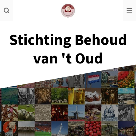
Ga
direct
naar
de
Stichting Behoud
hoofdinhoud
van 't Oud