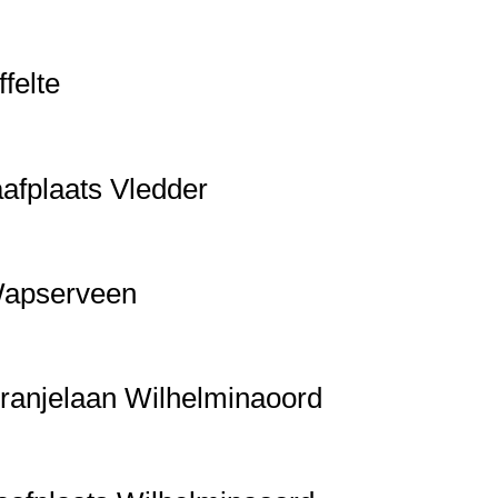
felte
afplaats Vledder
Wapserveen
Oranjelaan Wilhelminaoord