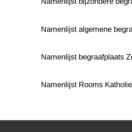
Namenlijst bijzondere begr
Namenlijst algemene begra
Namenlijst begraafplaats Z
Namenlijst Rooms Katholie