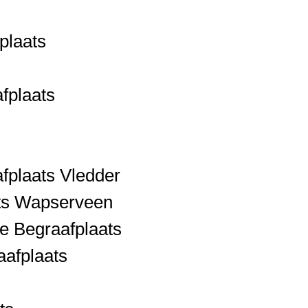
plaats
fplaats
fplaats Vledder
ts Wapserveen
e Begraafplaats
aafplaats