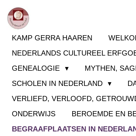
Ga
direct
naar
KAMP GERRA HAAREN
WELK
de
NEDERLANDS CULTUREEL ERFGO
hoofdinhoud
GENEALOGIE
MYTHEN, SAG
SCHOLEN IN NEDERLAND
D
VERLIEFD, VERLOOFD, GETROUW
ONDERWIJS
BEROEMDE EN B
BEGRAAFPLAATSEN IN NEDERLA