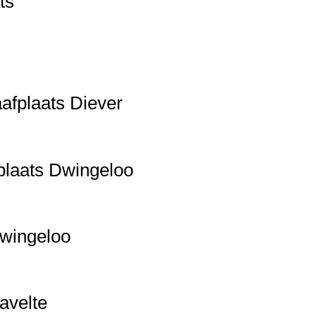
ts
afplaats Diever
plaats Dwingeloo
Dwingeloo
avelte