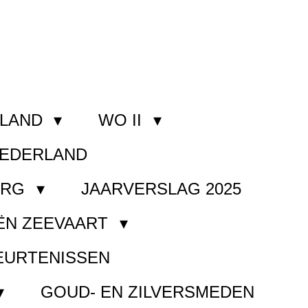
RLAND
WO II
NEDERLAND
ORG
JAARVERSLAG 2025
ËN ZEEVAART
EURTENISSEN
GOUD- EN ZILVERSMEDEN