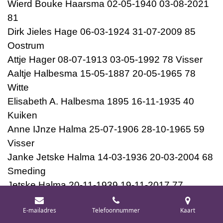
Wierd Bouke Haarsma 02-05-1940 03-08-2021
81
Dirk Jieles Hage 06-03-1924 31-07-2009 85
Oostrum
Attje Hager 08-07-1913 03-05-1992 78 Visser
Aaltje Halbesma 15-05-1887 20-05-1965 78
Witte
Elisabeth A. Halbesma 1895 16-11-1935 40
Kuiken
Anne IJnze Halma 25-07-1906 28-10-1965 59
Visser
Janke Jetske Halma 14-03-1936 20-03-2004 68
Smeding
Jetske Halma 20-11-1939 19-11-2017 77
Woudstra
E-mailadres
Telefoonnummer
Kaart
Meindert Halma 05-03-1905 16-07-1988 83