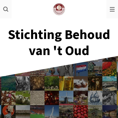
Ga
direct
naar
de
Stichting Behoud
hoofdinhoud
van 't Oud