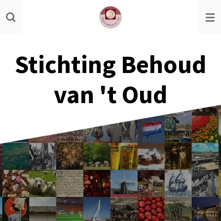
Ga
direct
naar
de
Stichting Behoud
hoofdinhoud
van 't Oud