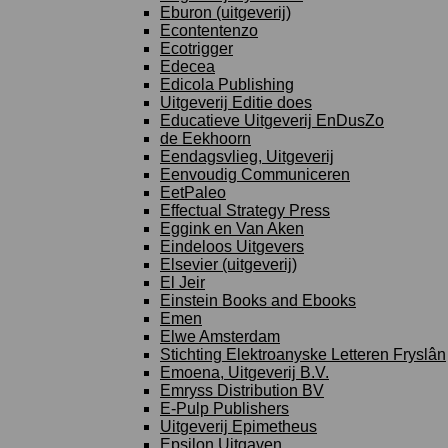
Eburon (uitgeverij)
Econtentenzo
Ecotrigger
Edecea
Edicola Publishing
Uitgeverij Editie does
Educatieve Uitgeverij EnDusZo
de Eekhoorn
Eendagsvlieg, Uitgeverij
Eenvoudig Communiceren
EetPaleo
Effectual Strategy Press
Eggink en Van Aken
Eindeloos Uitgevers
Elsevier (uitgeverij)
El Jeir
Einstein Books and Ebooks
Emen
Elwe Amsterdam
Stichting Elektroanyske Letteren Fryslân
Emoena, Uitgeverij B.V.
Emryss Distribution BV
E-Pulp Publishers
Uitgeverij Epimetheus
Epsilon Uitgaven