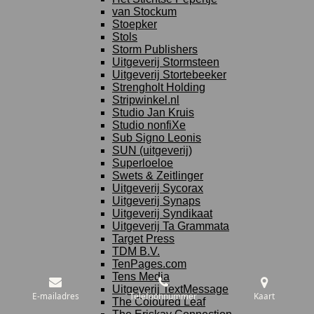
van Stockum
Stoepker
Stols
Storm Publishers
Uitgeverij Stormsteen
Uitgeverij Stortebeeker
Strengholt Holding
Stripwinkel.nl
Studio Jan Kruis
Studio nonfiXe
Sub Signo Leonis
SUN (uitgeverij)
Superloeloe
Swets & Zeitlinger
Uitgeverij Sycorax
Uitgeverij Synaps
Uitgeverij Syndikaat
Uitgeverij Ta Grammata
Target Press
TDM B.V.
TenPages.com
Tens Media
Uitgeverij TextMessage
E-mailadres
Telefoonnummer
Kaart
The Coloured Leaf