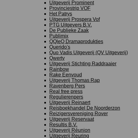
Uitgeverij Prominent
Provinciestrip VOF
Het Patrys
Uitgeverij Prospera Vof
PTG Uitgevers B.V.
De Publieke Zaak
Publimix
QQleQ Dramaprodukties
Querido's
Quo Vadis Uitgeverij (QV Uitgeverij)
Qwerty
Uitgeverij Stichting Raddraaier
Rainbow
Rake Eenvoud
Uitgeverij Thomas Rap
Ravenberg Pers
Real free press
Regulierenpers
Uitgeverij Reinaert
Reisboekhandel De Noorderzon
Reizigersvereniging Rover
Uitgeverij Reservaat
Resultis B.V.
Uitgeverij Réunion
Uitgeverij Reuring