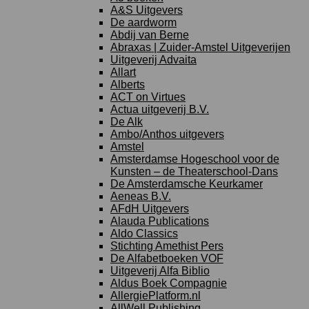
A&S Uitgevers
De aardworm
Abdij van Berne
Abraxas | Zuider-Amstel Uitgeverijen
Uitgeverij Advaita
Allart
Alberts
ACT on Virtues
Actua uitgeverij B.V.
De Alk
Ambo/Anthos uitgevers
Amstel
Amsterdamse Hogeschool voor de
Kunsten – de Theaterschool-Dans
De Amsterdamsche Keurkamer
Aeneas B.V.
AFdH Uitgevers
Alauda Publications
Aldo Classics
Stichting Amethist Pers
De Alfabetboeken VOF
Uitgeverij Alfa Biblio
Aldus Boek Compagnie
AllergiePlatform.nl
AllWell Publishing