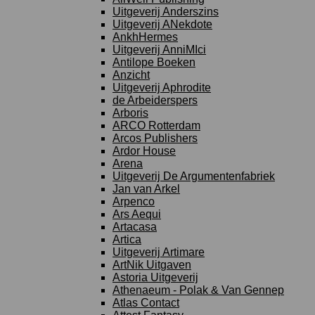
Uitgeverij Anderszins
Uitgeverij ANekdote
AnkhHermes
Uitgeverij AnniMIci
Antilope Boeken
Anzicht
Uitgeverij Aphrodite
de Arbeiderspers
Arboris
ARCO Rotterdam
Arcos Publishers
Ardor House
Arena
Uitgeverij De Argumentenfabriek
Jan van Arkel
Arpenco
Ars Aequi
Artacasa
Artica
Uitgeverij Artimare
ArtNik Uitgaven
Astoria Uitgeverij
Athenaeum - Polak & Van Gennep
Atlas Contact