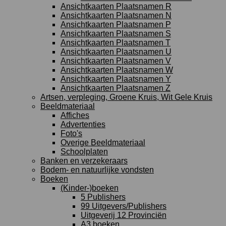
Ansichtkaarten Plaatsnamen R
Ansichtkaarten Plaatsnamen N
Ansichtkaarten Plaatsnamen P
Ansichtkaarten Plaatsnamen S
Ansichtkaarten Plaatsnamen T
Ansichtkaarten Plaatsnamen U
Ansichtkaarten Plaatsnamen V
Ansichtkaarten Plaatsnamen W
Ansichtkaarten Plaatsnamen Y
Ansichtkaarten Plaatsnamen Z
Artsen, verpleging, Groene Kruis, Wit Gele Kruis
Beeldmateriaal
Affiches
Advertenties
Foto's
Overige Beeldmateriaal
Schoolplaten
Banken en verzekeraars
Bodem- en natuurlijke vondsten
Boeken
(Kinder-)boeken
5 Publishers
99 Uitgevers/Publishers
Uitgeverij 12 Provinciën
A3 boeken