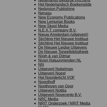
Nederlands diepdruk inrichting
Het Nederlandsch Boekengilde
Nedvision Publishing
Nenasu
New Economy Publications
New Lemurian Books
New Skool Media
N.E.X.T. company B.V.
Nieuw Amsterdam (uitgeverij)
Stichting Het Nieuwe Instituut
Stichting Het Nieuwe Instituut
De Nieuwe Leidse Uitgevers
De Nieuwe Toneelbibliotheek
Nijgh & van Ditmar
Nivon Natuurvrienden NL
NN
Uitgeverij Nobelman
Uitgeverij Noest
Het Noorderlicht VOF
Noordhoff
Noothoven van Goor
Uitgeverij Notitia
Uitgeverij Novecento B.V.
NRC Media
NRIT Onderzoek / NRIT Media