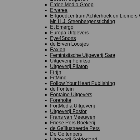
Erdee Media Groep
Ervarea
Erfgoedcentrum Achterhoek en Liemers /
Mr. H.J. Steenbergenstichting
Et Emergo
Europa Uitgevers
Eye4Sports
de Erven Loosjes
Faxion
Feministische Uitgeverij Sara
Uitgeverij Fenikso
Uitgeverij Filatop
Firijn
FitMind
Follow Your Heart Publishing
de Fontein
Fontaine Uitgevers
Foreholte
FortMedia Uitgeverij
Uitgeverij Fosfor
Frans van Meeuwen
Friese Pers Boekerij
de Geïllustreerde Pers
De Geitenpers
Uitgeverij Gelderland