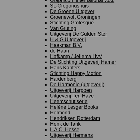
Graphicom International v.o.f.
St.-Gregoriushuis
De Groene Uitgever
Groenewolt Groningen
Stichting Grotesque
Van Gruting
Uitgeverij De Gulden Ster
H & G Uitgeverij
Haakman B.V.
de Haan
Hafkamp / Jellema HvV
De Stichting Uitgeverij Hamer
Hans Kanters
Stichting Happy Motion
Hardenberg
De Harmonie (uitgeverij)
Uitgeverij Harpoen
Uitgeverij Ten Have
Heemschut serie
Hélène Lesger Books
Helmond
Hendriksen Rotterdam
Henk de Tank
L.A.C. Hesse
Uitgeverij Hermans