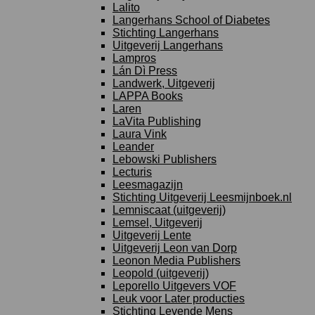
Lalito
Langerhans School of Diabetes
Stichting Langerhans
Uitgeverij Langerhans
Lampros
Lán Dì Press
Landwerk, Uitgeverij
LAPPA Books
Laren
LaVita Publishing
Laura Vink
Leander
Lebowski Publishers
Lecturis
Leesmagazijn
Stichting Uitgeverij Leesmijnboek.nl
Lemniscaat (uitgeverij)
Lemsel, Uitgeverij
Uitgeverij Lente
Uitgeverij Leon van Dorp
Leonon Media Publishers
Leopold (uitgeverij)
Leporello Uitgevers VOF
Leuk voor Later producties
Stichting Levende Mens