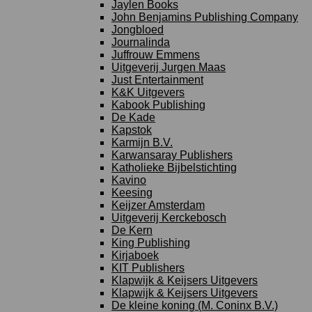
Jaylen Books
John Benjamins Publishing Company
Jongbloed
Journalinda
Juffrouw Emmens
Uitgeverij Jurgen Maas
Just Entertainment
K&K Uitgevers
Kabook Publishing
De Kade
Kapstok
Karmijn B.V.
Karwansaray Publishers
Katholieke Bijbelstichting
Kavino
Keesing
Keijzer Amsterdam
Uitgeverij Kerckebosch
De Kern
King Publishing
Kirjaboek
KIT Publishers
Klapwijk & Keijsers Uitgevers
Klapwijk & Keijsers Uitgevers
De kleine koning (M. Coninx B.V.)