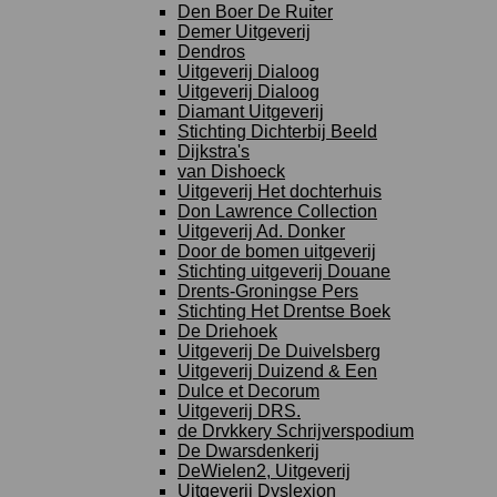
Den Boer De Ruiter
Demer Uitgeverij
Dendros
Uitgeverij Dialoog
Uitgeverij Dialoog
Diamant Uitgeverij
Stichting Dichterbij Beeld
Dijkstra's
van Dishoeck
Uitgeverij Het dochterhuis
Don Lawrence Collection
Uitgeverij Ad. Donker
Door de bomen uitgeverij
Stichting uitgeverij Douane
Drents-Groningse Pers
Stichting Het Drentse Boek
De Driehoek
Uitgeverij De Duivelsberg
Uitgeverij Duizend & Een
Dulce et Decorum
Uitgeverij DRS.
de Drvkkery Schrijverspodium
De Dwarsdenkerij
DeWielen2, Uitgeverij
Uitgeverij Dyslexion