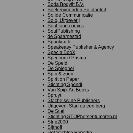
Soda Bodyfit B.V.
Boekenvrienden Solidariteit
Solide Communicatie
Solo, Uitgeverij
Soul food comics
SoulPublishing
de Spaarnestad
Spankracht
Speakeasy Publisher & Agency
SpecialBooX
Spectrum / Prisma
De Speld
De Spieghel
Spin & zoon
Spirit on Paper
Stichting Spondi
Van Spijk Art Books
Spruyt
Stachelswine Publishers
Uitgeverij Stad op een berg
De Stiel
Stichting STOPhersentumoren.nl
Strip2000
Sijthoff
Het Stichtse Pepertje