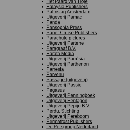
Het Paard van Troje
Palaysia Publishers
Palmslag Amsterdam
Uitgeverij Pamac
Panda
Pansophia Press
Paper Cruise Publishers
Parachute pictures
Uitgeverij Parterre
Paragraaf B.V.
Parata Media
Uitgeverij Parrèsia
Uitgeverij Parthenon
Parresia
Parvenu
Passage (uitgeverij)
Uitgeverij Passie
Pegasus
Uitgeverij Penningboek
Uitgeverij Pentagon
Uitgeverij Pepijn B.V.
Perdu, Stichting
Uitgeverij Pereboom
Permafrost Publishers
De Persgroep Nederland