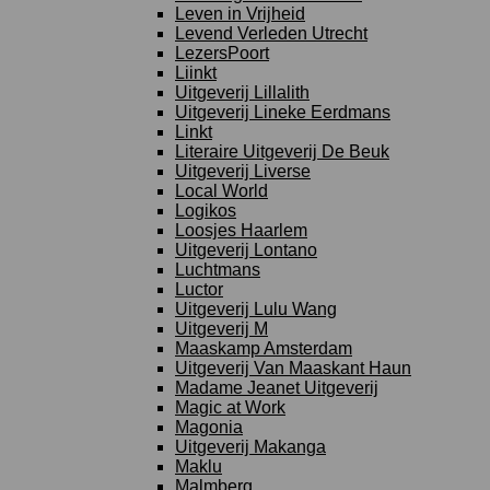
Leven in Vrijheid
Levend Verleden Utrecht
LezersPoort
Liinkt
Uitgeverij Lillalith
Uitgeverij Lineke Eerdmans
Linkt
Literaire Uitgeverij De Beuk
Uitgeverij Liverse
Local World
Logikos
Loosjes Haarlem
Uitgeverij Lontano
Luchtmans
Luctor
Uitgeverij Lulu Wang
Uitgeverij M
Maaskamp Amsterdam
Uitgeverij Van Maaskant Haun
Madame Jeanet Uitgeverij
Magic at Work
Magonia
Uitgeverij Makanga
Maklu
Malmberg