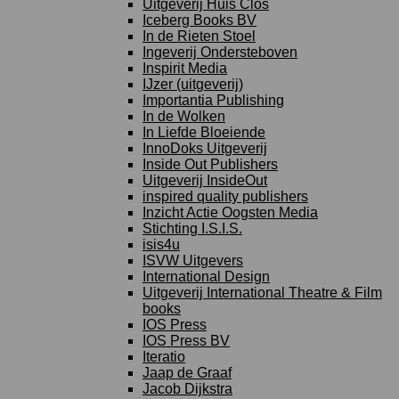
Uitgeverij Huis Clos
Iceberg Books BV
In de Rieten Stoel
Ingeverij Ondersteboven
Inspirit Media
IJzer (uitgeverij)
Importantia Publishing
In de Wolken
In Liefde Bloeiende
InnoDoks Uitgeverij
Inside Out Publishers
Uitgeverij InsideOut
inspired quality publishers
Inzicht Actie Oogsten Media
Stichting I.S.I.S.
isis4u
ISVW Uitgevers
International Design
Uitgeverij International Theatre & Film
books
IOS Press
IOS Press BV
Iteratio
Jaap de Graaf
Jacob Dijkstra