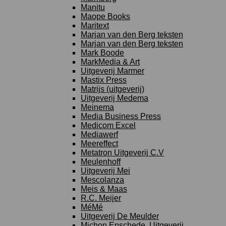
Manitu
Maope Books
Maritext
Marjan van den Berg teksten
Marjan van den Berg teksten
Mark Boode
MarkMedia & Art
Uitgeverij Marmer
Mastix Press
Matrijs (uitgeverij)
Uitgeverij Medema
Meinema
Media Business Press
Medicom Excel
Mediawerf
Meereffect
Metatron Uitgeverij C.V
Meulenhoff
Uitgeverij Mei
Mescolanza
Meis & Maas
R.C. Meijer
MéMé
Uitgeverij De Meulder
Michon Enschede, Uitgeverij