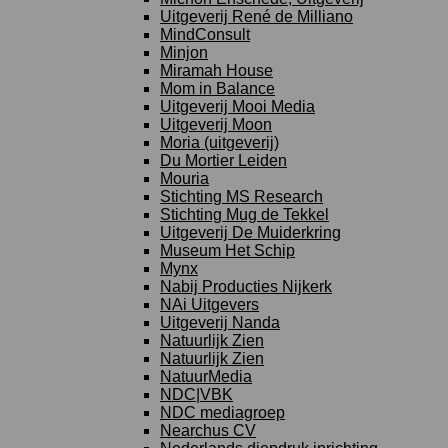
Uitgeverij René de Milliano
MindConsult
Minjon
Miramah House
Mom in Balance
Uitgeverij Mooi Media
Uitgeverij Moon
Moria (uitgeverij)
Du Mortier Leiden
Mouria
Stichting MS Research
Stichting Mug de Tekkel
Uitgeverij De Muiderkring
Museum Het Schip
Mynx
Nabij Producties Nijkerk
NAi Uitgevers
Uitgeverij Nanda
Natuurlijk Zien
Natuurlijk Zien
NatuurMedia
NDC|VBK
NDC mediagroep
Nearchus CV