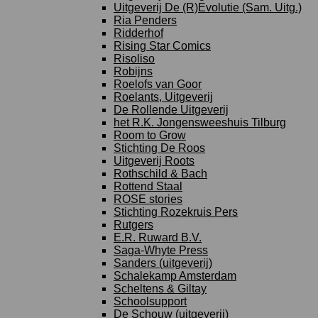
Uitgeverij De (R)Evolutie (Sam. Uitg.)
Ria Penders
Ridderhof
Rising Star Comics
Risoliso
Robijns
Roelofs van Goor
Roelants, Uitgeverij
De Rollende Uitgeverij
het R.K. Jongensweeshuis Tilburg
Room to Grow
Stichting De Roos
Uitgeverij Roots
Rothschild & Bach
Rottend Staal
ROSE stories
Stichting Rozekruis Pers
Rutgers
E.R. Ruward B.V.
Saga-Whyte Press
Sanders (uitgeverij)
Schalekamp Amsterdam
Scheltens & Giltay
Schoolsupport
De Schouw (uitgeverij)