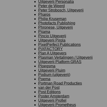
Uitgeverij Personalia
Peter de Weerd
Peter Strobosch, Uitgeverij
Pharos
Philip Kruseman
Photofacts Publishing
Phronese, Uitgeverij
Pijama
Pincio Uitgeverij
Uitgeverij Pirola
PixelPerfect Publications
PiXFACTORY
Plan A Uitgevers
Plasman Vertalingen / Uitgeverij
Uitgeverij Platform GRAS
Ploegsma
Uitgeverij Pluim
Podium (uitgeverij)
Poema
Portman Road Producties
van der Post
Post Editions
Poster Amsterdam
Uitgeverij Profiel
Uitgeverij Prometheus