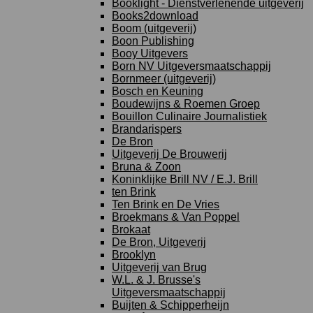
Booklight - Dienstverlenende uitgeverij
Books2download
Boom (uitgeverij)
Boon Publishing
Booy Uitgevers
Born NV Uitgeversmaatschappij
Bornmeer (uitgeverij)
Bosch en Keuning
Boudewijns & Roemen Groep
Bouillon Culinaire Journalistiek
Brandarispers
De Bron
Uitgeverij De Brouwerij
Bruna & Zoon
Koninklijke Brill NV / E.J. Brill
ten Brink
Ten Brink en De Vries
Broekmans & Van Poppel
Brokaat
De Bron, Uitgeverij
Brooklyn
Uitgeverij van Brug
W.L. & J. Brusse's
Uitgeversmaatschappij
Buijten & Schipperheijn