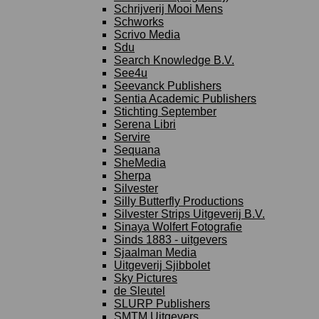
Schrijverij Mooi Mens
Schworks
Scrivo Media
Sdu
Search Knowledge B.V.
See4u
Seevanck Publishers
Sentia Academic Publishers
Stichting September
Serena Libri
Servire
Sequana
SheMedia
Sherpa
Silvester
Silly Butterfly Productions
Silvester Strips Uitgeverij B.V.
Sinaya Wolfert Fotografie
Sinds 1883 - uitgevers
Sjaalman Media
Uitgeverij Sjibbolet
Sky Pictures
de Sleutel
SLURP Publishers
SMTM Uitgevers