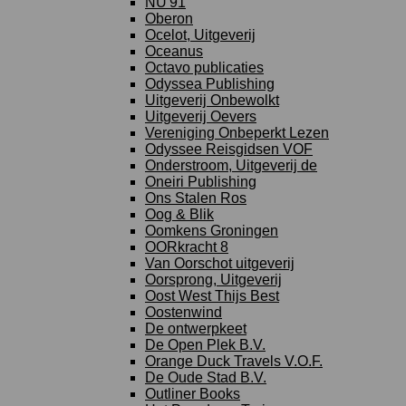
NU'91
Oberon
Ocelot, Uitgeverij
Oceanus
Octavo publicaties
Odyssea Publishing
Uitgeverij Onbewolkt
Uitgeverij Oevers
Vereniging Onbeperkt Lezen
Odyssee Reisgidsen VOF
Onderstroom, Uitgeverij de
Oneiri Publishing
Ons Stalen Ros
Oog & Blik
Oomkens Groningen
OORkracht 8
Van Oorschot uitgeverij
Oorsprong, Uitgeverij
Oost West Thijs Best
Oostenwind
De ontwerpkeet
De Open Plek B.V.
Orange Duck Travels V.O.F.
De Oude Stad B.V.
Outliner Books