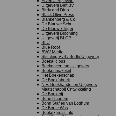
Erven J. Bijleveld
Uitgeverij Bint BV
Birdy and Dino
Black Olive Press
Blankenberg & Co.
De Blauwe Schuit
De Blauwe Tijger
Uitgeverij Blooming
Uitgeverij BLOP
BLU
Blue Roof
BWV Media
Stichting VvB / Bodhi Uitgeverij
Boekalicious
Boekencentrum Uitgevers
Boekenmaker.nl
Het Boekenschap
De Boekfabriek
N.V. Boekhandel en Uitgevers
Maatschappij Ontwikkeling
De Boekerij
Bohn Haarlem
Bohn Stafleu van Loghum
De Bonte Was
Bookexpress.info