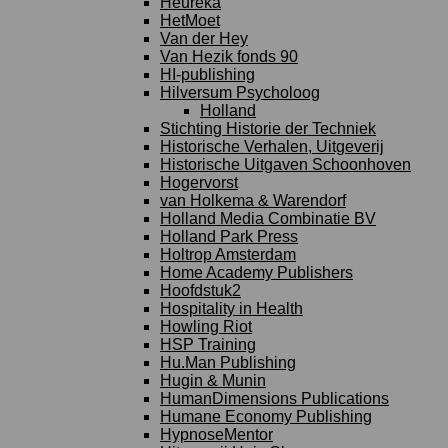
Heureka
HetMoet
Van der Hey
Van Hezik fonds 90
HI-publishing
Hilversum Psycholoog
Holland
Stichting Historie der Techniek
Historische Verhalen, Uitgeverij
Historische Uitgaven Schoonhoven
Hogervorst
van Holkema & Warendorf
Holland Media Combinatie BV
Holland Park Press
Holtrop Amsterdam
Home Academy Publishers
Hoofdstuk2
Hospitality in Health
Howling Riot
HSP Training
Hu.Man Publishing
Hugin & Munin
HumanDimensions Publications
Humane Economy Publishing
HypnoseMentor