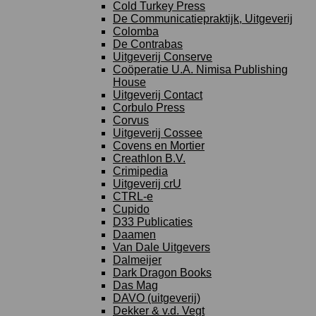
Cold Turkey Press
De Communicatiepraktijk, Uitgeverij
Colomba
De Contrabas
Uitgeverij Conserve
Coöperatie U.A. Nimisa Publishing
House
Uitgeverij Contact
Corbulo Press
Corvus
Uitgeverij Cossee
Covens en Mortier
Creathlon B.V.
Crimipedia
Uitgeverij crU
CTRL-e
Cupido
D33 Publicaties
Daamen
Van Dale Uitgevers
Dalmeijer
Dark Dragon Books
Das Mag
DAVO (uitgeverij)
Dekker & v.d. Vegt