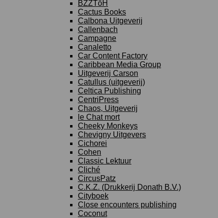
BZZTôH
Cactus Books
Calbona Uitgeverij
Callenbach
Campagne
Canaletto
Car Content Factory
Caribbean Media Group
Uitgeverij Carson
Catullus (uitgeverij)
Celtica Publishing
CentriPress
Chaos, Uitgeverij
le Chat mort
Cheeky Monkeys
Chevigny Uitgevers
Cichorei
Cohen
Classic Lektuur
Cliché
CircusPatz
C.K.Z. (Drukkerij Donath B.V.)
Cityboek
Close encounters publishing
Coconut