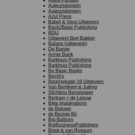
Attest Fantasy
Auteursdomein
Auteursdomein
Azul Press
Babel & Voss Uitgevers
Back2Base Publishing
BDU
Uitgeverij Bert Bakker
Balans (uitgeverij)
De Banier
Annie Bank
Barkhuis Publishing
Barkhuis Publishing
Be Basic Books
Becht's
Begijnekade 18 Uitgevers
Van Benthem & Jutting
Stichting Beroepseer
Bertram + de Leeuw
Bèta Imaginations
de Betuwe
de Bezige Bij
Big Balloon
BigBusinessPublishers
Bigot & van Rossum