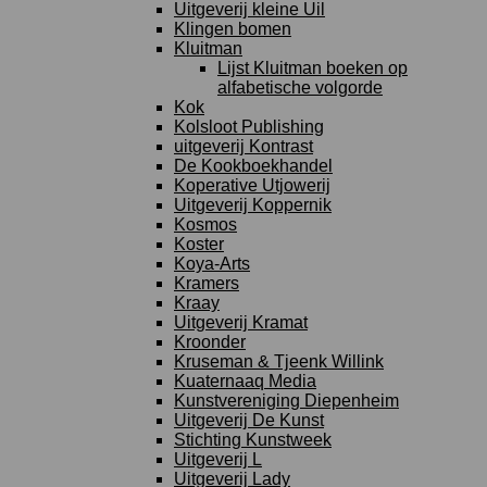
Uitgeverij kleine Uil
Klingen bomen
Kluitman
Lijst Kluitman boeken op
alfabetische volgorde
Kok
Kolsloot Publishing
uitgeverij Kontrast
De Kookboekhandel
Koperative Utjowerij
Uitgeverij Koppernik
Kosmos
Koster
Koya-Arts
Kramers
Kraay
Uitgeverij Kramat
Kroonder
Kruseman & Tjeenk Willink
Kuaternaaq Media
Kunstvereniging Diepenheim
Uitgeverij De Kunst
Stichting Kunstweek
Uitgeverij L
Uitgeverij Lady