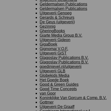
Geldermalsen Publications
Geldermalsen Publications
Uitgeverij Genoeg
Gerards & Schreurs
De Geus (uitgeverij)
Gezinnig
GheringBooks
Giarte Media Group B.V.
Uitgeverij Gideon
GigaBoek
Gignomai V.O.F.
Uitgeverij GiST
Glagoslav Publications B.V.
Glagoslav Publications B.V.
goedinjevel.nl/uitgeverij
Uitgeverij GLB
Globekids Media
Het Goede Boek
Good & Green Guides
Good Time Concepts
van Goor
Koninklijke Van Gorcum & Comp. B.V.
Gottmer
Uitgeverij De Graaff