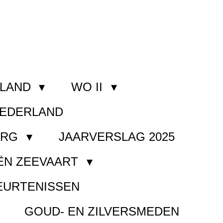
RLAND
WO II
NEDERLAND
ORG
JAARVERSLAG 2025
ËN ZEEVAART
EURTENISSEN
GOUD- EN ZILVERSMEDEN