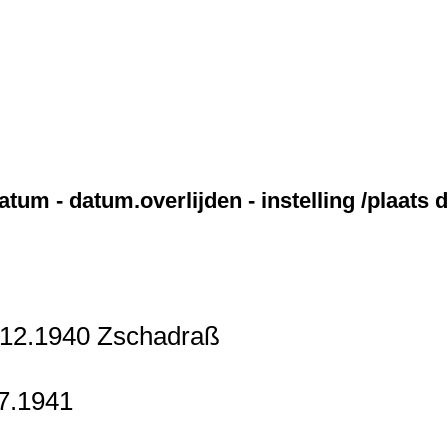
m - datum.overlijden - instelling /plaats d
.12.1940 Zschadraß
7.1941