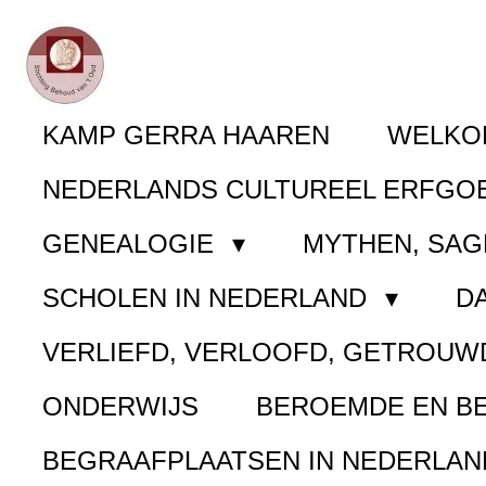
Ga
direct
naar
KAMP GERRA HAAREN
WELK
de
NEDERLANDS CULTUREEL ERFGO
hoofdinhoud
GENEALOGIE
MYTHEN, SAG
SCHOLEN IN NEDERLAND
D
VERLIEFD, VERLOOFD, GETROUW
ONDERWIJS
BEROEMDE EN B
BEGRAAFPLAATSEN IN NEDERLA