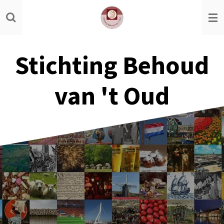
Ga
direct
naar
de
Stichting Behoud
hoofdinhoud
van 't Oud