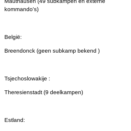
Mauthausen (49 subkampen en externe
kommando's)
België:
Breendonck (geen subkamp bekend )
Tsjechoslowakije :
Theresienstadt (9 deelkampen)
Estland: