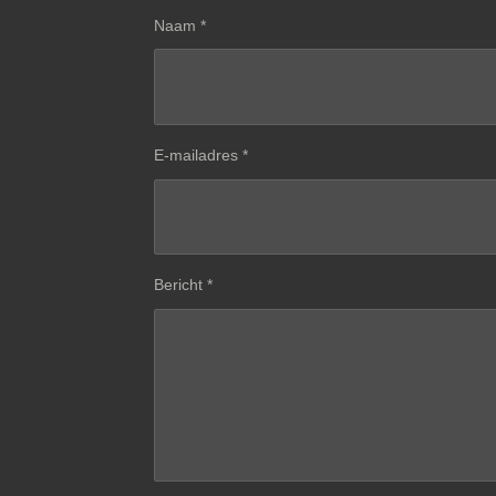
Naam *
E-mailadres *
Bericht *