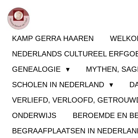
Ga
direct
naar
KAMP GERRA HAAREN
WELK
de
NEDERLANDS CULTUREEL ERFGO
hoofdinhoud
GENEALOGIE
MYTHEN, SAG
SCHOLEN IN NEDERLAND
D
VERLIEFD, VERLOOFD, GETROUW
ONDERWIJS
BEROEMDE EN B
BEGRAAFPLAATSEN IN NEDERLA