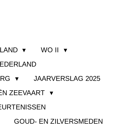
RLAND
WO II
NEDERLAND
ORG
JAARVERSLAG 2025
ËN ZEEVAART
EURTENISSEN
GOUD- EN ZILVERSMEDEN