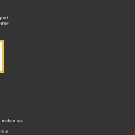
pert
 HRM
nt maken op:
trum