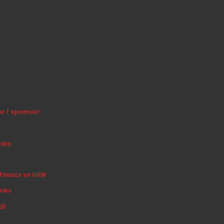
r / sponsor:
rden
r Finance en HRM
vies
nl